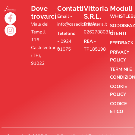
Dove
Contatti
Vittoria
Moduli
trovarci
S.R.L.
Email -
WHISTLEB
Viale dei
info@casadicuravittoria.it
P.IVA -
SODDISFAZ
Templi,
02627880814
Telefono
UTENTI
116
-
0924
REA -
FEEDBACK
Castelvetrano
81075
TP185198
PRIVACY
(TP),
POLICY
91022
TERMINI E
CONDIZION
COOKIE
POLICY
CODICE
ETICO